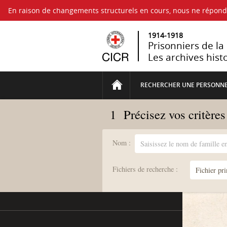
En raison de changements structurels en cours, nous ne répo
1914-1918
Prisonniers de l
Les archives hist
RECHERCHER UNE PERSONN
1
Précisez vos critère
Nom :
Fichiers de recherche :