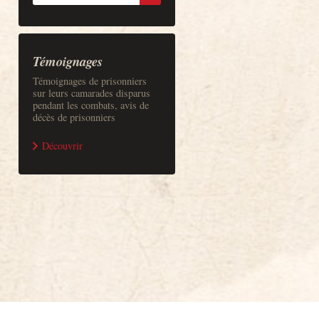
Témoignages
Témoignages de prisonniers
sur leurs camarades disparus
pendant les combats, avis de
décès de prisonniers
Découvrir