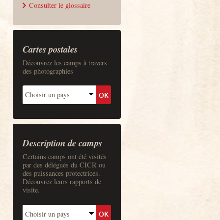
Consulter le glossaire
Cartes postales
Découvrez les camps à travers
des photographies
Description de camps
Certains camps ont été visités
par des délégués du CICR ou
des puissances protectrices.
Découvrez leurs rapports de
visite.