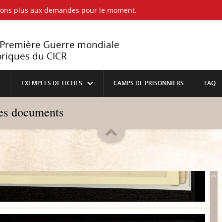
ndons plus aux demandes pour le moment.
a Première Guerre mondiale
oriques du CICR
E
EXEMPLES DE FICHES
CAMPS DE PRISONNIERS
FAQ
les documents