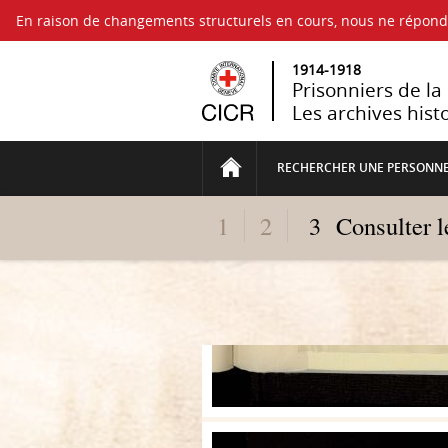
En raison de changements structurels en cours, nous ne répo
1914-1918
Prisonniers de l
Les archives hist
RECHERCHER UNE PERSONN
1
2
3
Consulter 