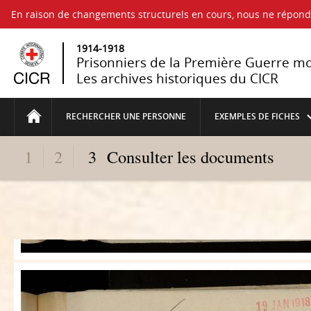
En raison de changements structurels en cours, nous ne répo
1914-1918
Prisonniers de la Première Guerre m
Les archives historiques du CICR
RECHERCHER UNE PERSONNE
EXEMPLES DE FICHES
1
2
3
Consulter les documents