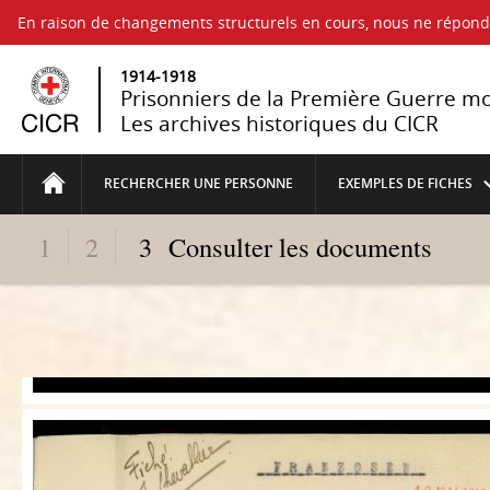
En raison de changements structurels en cours, nous ne répo
1914-1918
Prisonniers de la Première Guerre m
Les archives historiques du CICR
RECHERCHER UNE PERSONNE
EXEMPLES DE FICHES
1
2
3
Consulter les documents