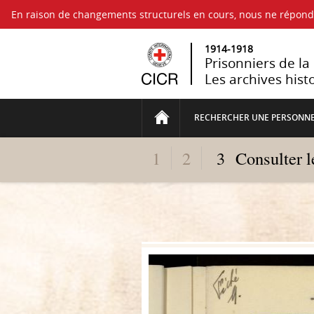
En raison de changements structurels en cours, nous ne répo
1914-1918
Prisonniers de l
Les archives hist
RECHERCHER UNE PERSONN
1
2
3
Consulter 