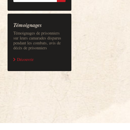
Témoignages
Témoignages de prisonniers
sur leurs camarades disparus
pendant les combats, avis de
décès de prisonniers
Découvrir