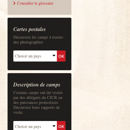
Consulter le glossaire
Cartes postales
Découvrez les camps à travers
des photographies
Description de camps
Certains camps ont été visités
par des délégués du CICR ou
des puissances protectrices.
Découvrez leurs rapports de
visite.