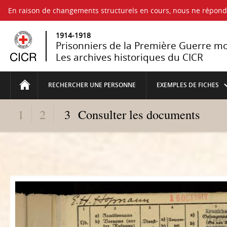
En raison de changements structurels en cours, nous ne répo
1914-1918
Prisonniers de la Première Guerre m
Les archives historiques du CICR
RECHERCHER UNE PERSONNE
EXEMPLES DE FICHES
1
2
3
Consulter les documents