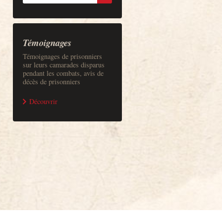
Témoignages
Témoignages de prisonniers
sur leurs camarades disparus
pendant les combats, avis de
décès de prisonniers
Découvrir