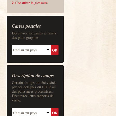
Consulter le glossaire
Cartes postales
Découvrez les camps à travers
des photographies
Description de camps
Certains camps ont été visités
par des délégués du CICR ou
des puissances protectrices.
Découvrez leurs rapports de
visite.