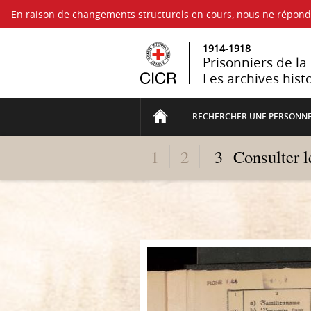
En raison de changements structurels en cours, nous ne répo
1914-1918
Prisonniers de l
Les archives hist
RECHERCHER UNE PERSONN
1
2
3
Consulter 