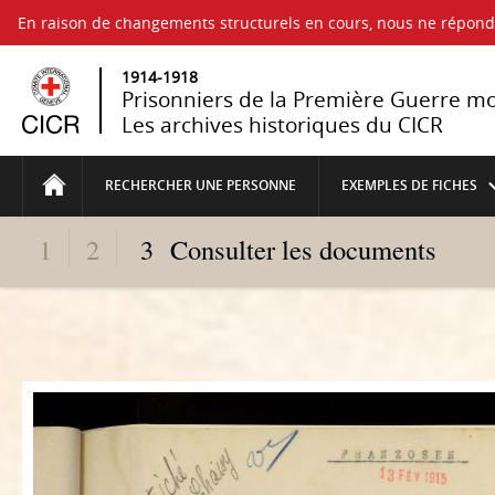
En raison de changements structurels en cours, nous ne répo
1914-1918
Prisonniers de la Première Guerre m
Les archives historiques du CICR
RECHERCHER UNE PERSONNE
EXEMPLES DE FICHES
1
2
3
Consulter les documents