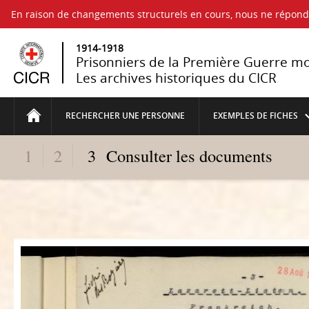
En raison de changements structurels en cours, nous ne répo
1914-1918
Prisonniers de la Première Guerre m
Les archives historiques du CICR
RECHERCHER UNE PERSONNE
EXEMPLES DE FICHES
1
2
3
Consulter les documents