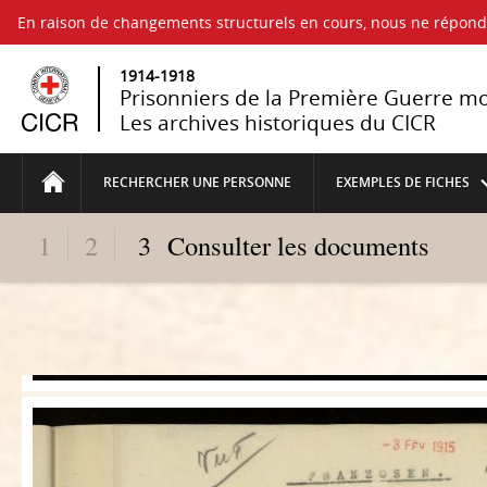
En raison de changements structurels en cours, nous ne répo
1914-1918
Prisonniers de la Première Guerre m
Les archives historiques du CICR
RECHERCHER UNE PERSONNE
EXEMPLES DE FICHES
1
2
3
Consulter les documents