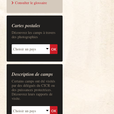
Consulter le glossaire
Cartes postales
Découvrez les camps à travers
des photographies
Description de camps
Certains camps ont été visités
par des délégués du CICR ou
des puissances protectrices.
Découvrez leurs rapports de
visite.