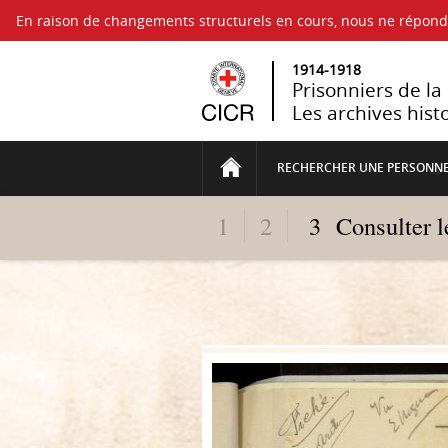
En raison de changements structurels en cours, nous ne répo
1914-1918
Prisonniers de l
Les archives hist
RECHERCHER UNE PERSONN
1
2
3
Consulter 