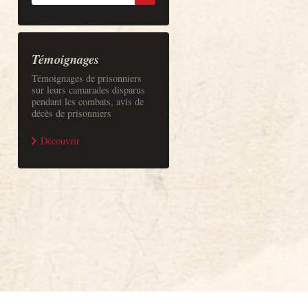
Témoignages
Témoignages de prisonniers
sur leurs camarades disparus
pendant les combats, avis de
décès de prisonniers
Découvrir