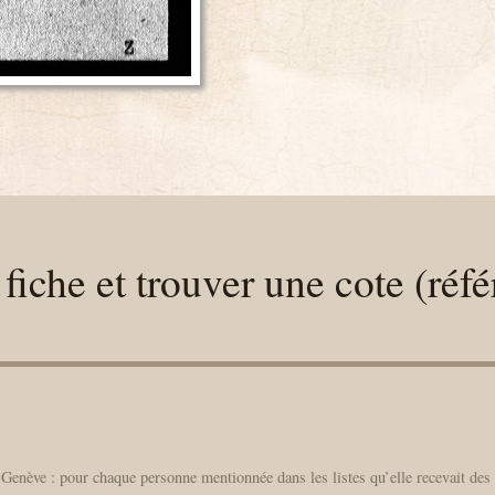
fiche et trouver une cote (réfé
Genève : pour chaque personne mentionnée dans les listes qu’elle recevait des 