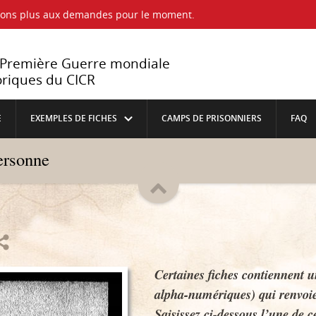
ndons plus aux demandes pour le moment.
a Première Guerre mondiale
oriques du CICR
E
EXEMPLES DE FICHES
CAMPS DE PRISONNIERS
FAQ
personne
Certaines fiches contiennent u
alpha-numériques) qui renvoie
Saisissez ci-dessous l’une de ce