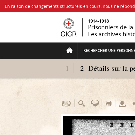
En raison de changements structurels en cours, nous ne répo
1914-1918
Prisonniers de l
Les archives hist
RECHERCHER UNE PERSONN
1
2
Détails sur la 