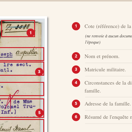
Cote (référence) de la 
1
(ne renvoie à aucun document
l'époque)
Nom et prénom.
2
Matricule militaire.
3
Circonstances de la di
4
famille.
Adresse de la famille.
5
Résumé de l'enquête 
6