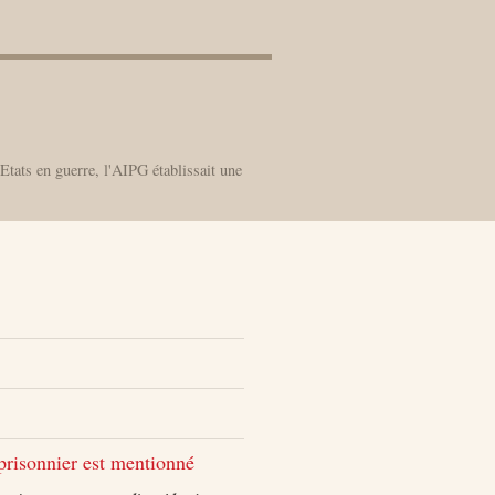
Etats en guerre, l'AIPG établissait une
 prisonnier est mentionné