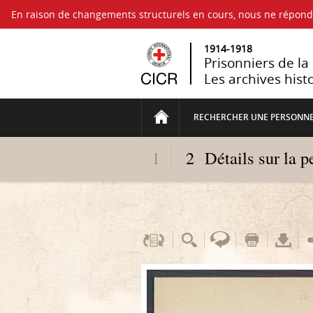
En raison de changements structurels en cours, nous ne répo
1914-1918
Prisonniers de l
Les archives hist
RECHERCHER UNE PERSONN
1
2
Détails sur la 