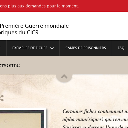
ndons plus aux demandes pour le moment.
a Première Guerre mondiale
oriques du CICR
E
EXEMPLES DE FICHES
CAMPS DE PRISONNIERS
FAQ
personne
Certaines fiches contiennent u
alpha-numériques) qui renvoie
Saisissez ci-dessous l’une de ce